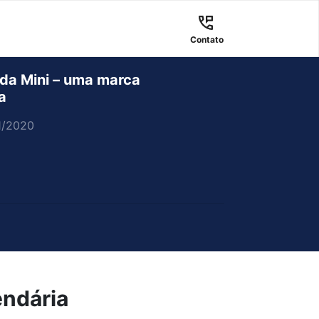
Contato
 da Mini – uma marca
a
1/2020
endária