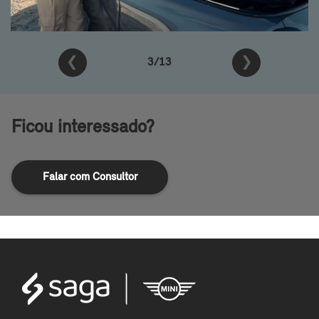
❮
❯
3/13
Ficou interessado?
Falar com Consultor