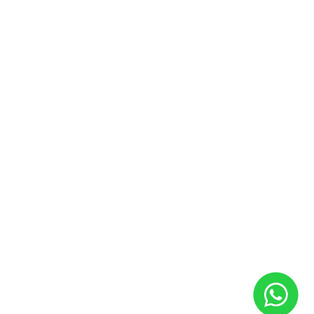
Agendamento Online
Soluções financeiras
Consórcio
Financiamento
Seguro
Contato
Fale conosco
Agendar Test Drive
Institucional
Quem somos
Por que comprar na Saga
Trabalhe conosco