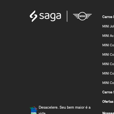
Carros 
MINI Jo
MINI A
MINI Co
MINI Co
MINI Co
MINI C
MINI Co
Carros 
Ofertas
Desacelere. Seu bem maior é a
vida.
Nossas