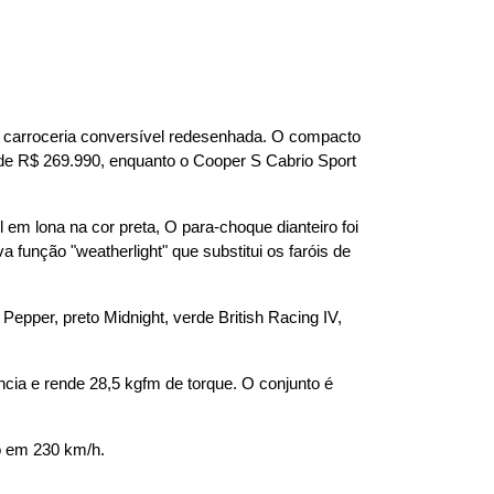
a carroceria conversível redesenhada. O compacto 
de R$ 269.990, enquanto o Cooper S Cabrio Sport 
 em lona na cor preta, O para-choque dianteiro foi 
unção "weatherlight" que substitui os faróis de 
epper, preto Midnight, verde British Racing IV, 
ia e rende 28,5 kgfm de torque. O conjunto é 
o em 230 km/h.