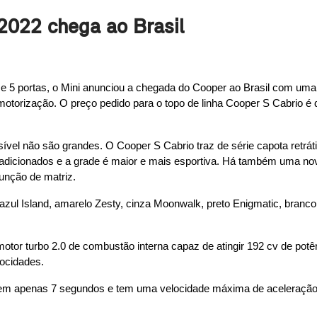
 2022 chega ao Brasil
3 e 5 portas, o Mini anunciou a chegada do Cooper ao Brasil com um
torização. O preço pedido para o topo de linha Cooper S Cabrio é 
sível não são grandes. O Cooper S Cabrio traz de série capota retrátil
adicionados e a grade é maior e mais esportiva. Há também uma nova f
função de matriz.
zul Island, amarelo Zesty, cinza Moonwalk, preto Enigmatic, branco P
or turbo 2.0 de combustão interna capaz de atingir 192 cv de potênc
locidades.
 em apenas 7 segundos e tem uma velocidade máxima de aceleraçã