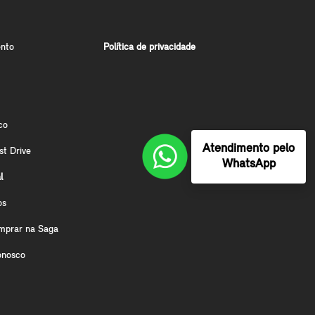
nto
Política de privacidade
co
Atendimento pelo
st Drive
WhatsApp
l
os
mprar na Saga
onosco