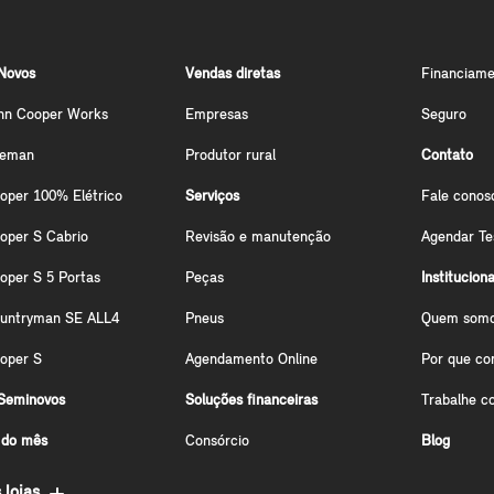
Novos
Vendas diretas
Financiame
hn Cooper Works
Empresas
Seguro
ceman
Produtor rural
Contato
oper 100% Elétrico
Serviços
Fale conos
oper S Cabrio
Revisão e manutenção
Agendar Te
oper S 5 Portas
Peças
Instituciona
ountryman SE ALL4
Pneus
Quem som
oper S
Agendamento Online
Por que co
Seminovos
Soluções financeiras
Trabalhe c
 do mês
Consórcio
Blog
 lojas