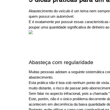
3 dicas práticas para um 
Abastecimento do veículo é um tema nem sempre mu
quem possui um automóvel.
E é exatamente por possuir essas características 
poupar uma quantidade significativa de dinheiro ao
Abasteça com regularidade
Muitas pessoas adotam a seguinte sistemática com 
abastecimento.
Esta prática não é boa sob nenhum ponto de vista.
muito distante, o risco de passar pelo aborreciment
Sem falar no aspecto infracional, pois a chamada 
Este, porém, não é o único problema decorrente d
acontecem em decorrência da baixa quantidade de
Portanto, evite utilizar o carro com combustível 