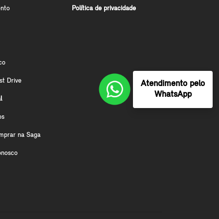
nto
Política de privacidade
co
st Drive
Atendimento pelo
WhatsApp
l
os
mprar na Saga
onosco