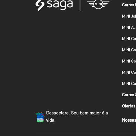
Carros 
MINI Jo
MINI A
MINI Co
MINI Co
MINI Co
MINI C
MINI Co
Carros 
Ofertas
Desacelere. Seu bem maior é a
vida.
Nossas