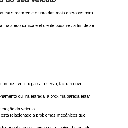
 do seu veículo
sa mais recorrente e uma das mais onerosas para 
 mais econômica e eficiente possível, a fim de se 
 combustível chega na reserva, faz um novo 
onamento ou, na estrada, a próxima parada estar 
remoção do veículo.
 está relacionado a problemas mecânicos que 
tador apontar que o tanque está abaixo da metade.