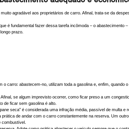
abastecimento adequado e econômico
ito agradável aos proprietários de carro. Afinal, trata-se da despe
que é fundamental fazer dessa tarefa incômoda – o abastecimento – a
 longo prazo.
o carro: abastecem-no, utilizam toda a gasolina e, enfim, quando o
 Afinal, se algum imprevisto ocorrer, como ficar preso a um congesti
o de ficar sem gasolina é alto.
“pane seca” é considerada uma infração média, passível de multa e 
a prática de andar com o carro constantemente na reserva. Um outro
 combustível.
na reserva. Adote como prática abastecer o veículo sempre que o con