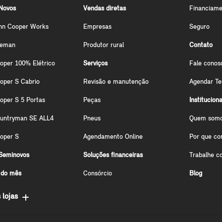
Novos
Vendas diretas
Financiame
hn Cooper Works
Empresas
Seguro
ceman
Produtor rural
Contato
oper 100% Elétrico
Serviços
Fale conos
oper S Cabrio
Revisão e manutenção
Agendar Te
oper S 5 Portas
Peças
Instituciona
ountryman SE ALL4
Pneus
Quem som
oper S
Agendamento Online
Por que co
Seminovos
Soluções financeiras
Trabalhe c
 do mês
Consórcio
Blog
 lojas