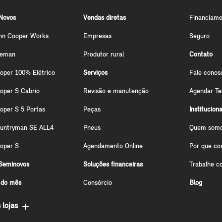
Novos
Vendas diretas
Financiame
hn Cooper Works
Empresas
Seguro
ceman
Produtor rural
Contato
oper 100% Elétrico
Serviços
Fale conos
oper S Cabrio
Revisão e manutenção
Agendar Te
oper S 5 Portas
Peças
Instituciona
ountryman SE ALL4
Pneus
Quem som
oper S
Agendamento Online
Por que co
Seminovos
Soluções financeiras
Trabalhe c
 do mês
Consórcio
Blog
 lojas