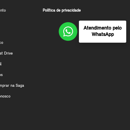
nto
Política de privacidade
Atendimento pelo
WhatsApp
co
st Drive
l
os
mprar na Saga
onosco