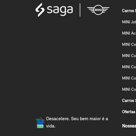
Carros 
MINI Jo
MINI A
MINI Co
MINI Co
MINI Co
MINI C
MINI Co
Carros 
Ofertas
Desacelere. Seu bem maior é a
vida.
Nossas