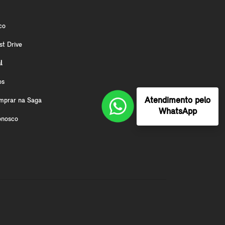
co
st Drive
l
os
Atendimento pelo
mprar na Saga
WhatsApp
onosco