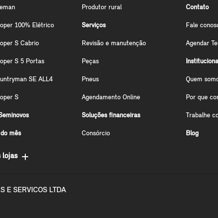
ceman
Produtor rural
Contato
oper 100% Elétrico
Serviços
Fale conos
oper S Cabrio
Revisão e manutenção
Agendar Te
oper S 5 Portas
Peças
Instituciona
ountryman SE ALL4
Pneus
Quem som
oper S
Agendamento Online
Por que co
Seminovos
Soluções financeiras
Trabalhe c
 do mês
Consórcio
Blog
 lojas
S E SERVICOS LTDA