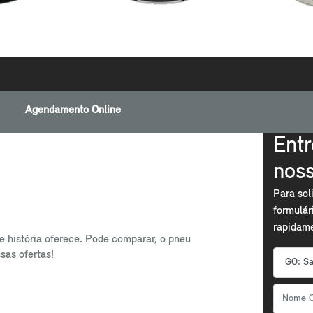
Agendamento Online
Entr
nos
Para sol
formulár
rapidam
 história oferece. Pode comparar, o pneu
sas ofertas!