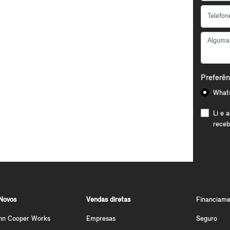
Preferên
What
Li e 
receb
Novos
Vendas diretas
Financiame
hn Cooper Works
Empresas
Seguro