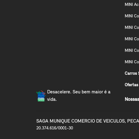
MINI A
MINI Co
MINI Co
MINI Co
MINI C
MINI Co
Carros 
Ofertas
Desacelere. Seu bem maior é a
vida.
Nossas
SAGA MUNIQUE COMERCIO DE VEICULOS, PECA
20.374.616/0001-30