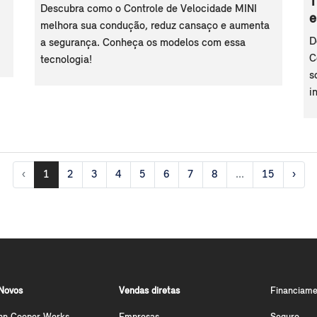
T
Descubra como o Controle de Velocidade MINI
e
melhora sua condução, reduz cansaço e aumenta
D
a segurança. Conheça os modelos com essa
C
tecnologia!
s
i
‹
1
2
3
4
5
6
7
8
...
15
›
Novos
Vendas diretas
Financiame