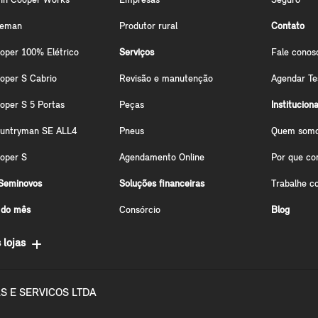
hn Cooper Works
Empresas
Seguro
ceman
Produtor rural
Contato
oper 100% Elétrico
Serviços
Fale conos
oper S Cabrio
Revisão e manutenção
Agendar Te
oper S 5 Portas
Peças
Instituciona
ountryman SE ALL4
Pneus
Quem som
oper S
Agendamento Online
Por que co
Seminovos
Soluções financeiras
Trabalhe c
 do mês
Consórcio
Blog
 lojas
S E SERVICOS LTDA