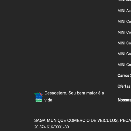
MINI Jo
MINI A
MINI Co
MINI Co
MINI Co
MINI C
MINI Co
Carros 
Ofertas
Desacelere. Seu bem maior é a
vida.
Nossas
SAGA MUNIQUE COMERCIO DE VEICULOS, PECA
20.374.616/0001-30