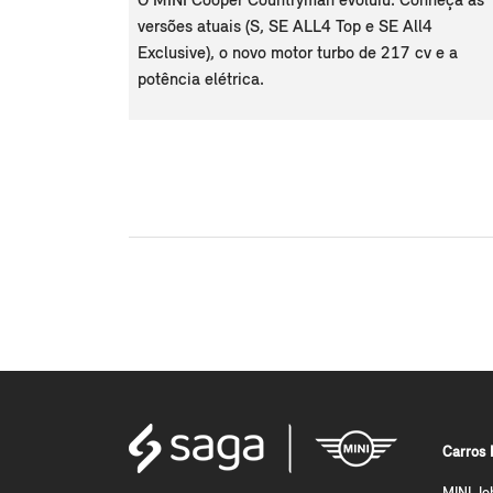
O MINI Cooper Countryman evoluiu. Conheça as
versões atuais (S, SE ALL4 Top e SE All4
Exclusive), o novo motor turbo de 217 cv e a
potência elétrica.
Carros 