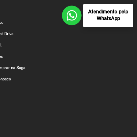
Atendimento pelo
WhatsApp
co
st Drive
l
os
mprar na Saga
onosco