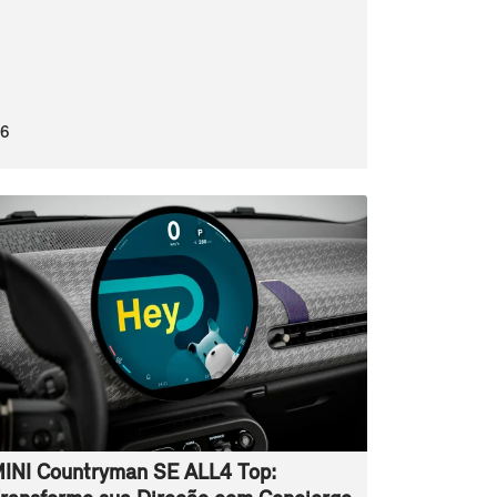
26
INI Countryman SE ALL4 Top: