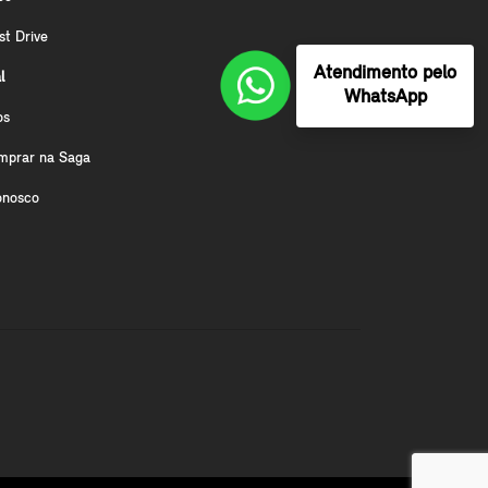
st Drive
Atendimento pelo
l
WhatsApp
os
mprar na Saga
onosco