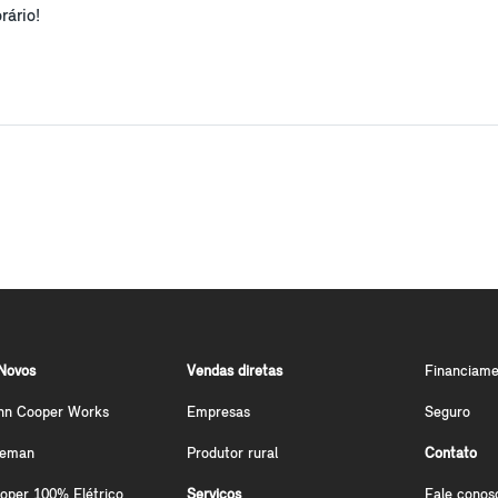
rário!
Novos
Vendas diretas
Financiame
hn Cooper Works
Empresas
Seguro
ceman
Produtor rural
Contato
oper 100% Elétrico
Serviços
Fale conos