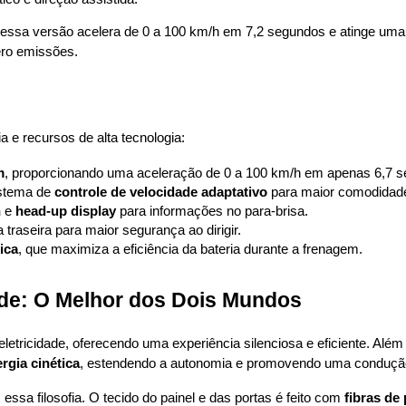
 essa versão acelera de 0 a 100 km/h em 7,2 segundos e atinge uma
ero emissões.
 e recursos de alta tecnologia:
m
, proporcionando uma aceleração de 0 a 100 km/h em apenas 6,7 
istema de 
controle de velocidade adaptativo
 para maior comodidad
n
 e 
head-up display
 para informações no para-brisa.
 traseira para maior segurança ao dirigir.
ica
, que maximiza a eficiência da bateria durante a frenagem.
de: O Melhor dos Dois Mundos
etricidade, oferecendo uma experiência silenciosa e eficiente. Além 
rgia cinética
, estendendo a autonomia e promovendo uma condução
ssa filosofia. O tecido do painel e das portas é feito com 
fibras de 