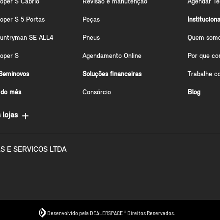
oper S Cabrio
Revisão e manutenção
Agendar Te
oper S 5 Portas
Peças
Instituciona
ountryman SE ALL4
Pneus
Quem som
oper S
Agendamento Online
Por que co
Seminovos
Soluções financeiras
Trabalhe c
 do mês
Consórcio
Blog
 lojas
S E SERVICOS LTDA
Desenvolvido pela DEALERSPACE ® Direitos Reservados.