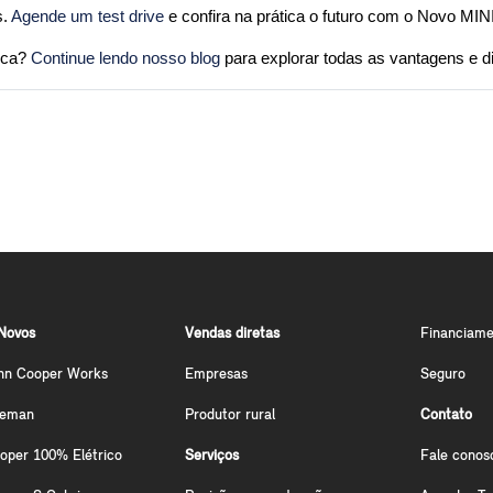
. 
Agende um test drive
 e confira na prática o futuro com o Novo MIN
ica? 
Continue lendo nosso blog
 para explorar todas as vantagens e d
Novos
Vendas diretas
Financiame
hn Cooper Works
Empresas
Seguro
ceman
Produtor rural
Contato
oper 100% Elétrico
Serviços
Fale conos