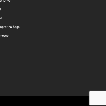
st Drive
l
os
mprar na Saga
onosco