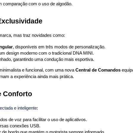
 comparação com o uso de algodão.
Exclusividade
 marca, mas traz novidades como:
ngular
, disponíveis em três modos de personalização.
um design moderno com o tradicional DNA MINI.
enhado, garantindo uma condução mais esportiva.
 minimalista e funcional, com uma nova 
Central de Comandos
 equip
nam a experiência ainda mais prática.
e Conforto
ectada e inteligente
:
os de voz para facilitar o uso de aplicativos.
ersas conexões USB.
r de bordo que mantém o motorista sempre informado.