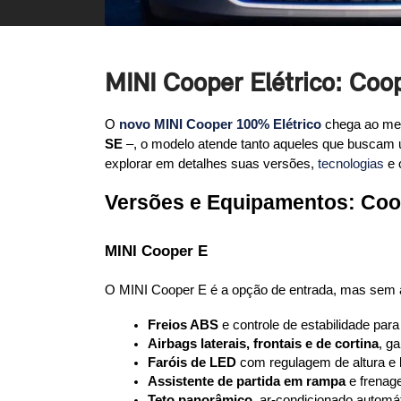
MINI Cooper Elétrico: Coo
O 
novo MINI Cooper 100% Elétrico
 chega ao me
SE
 –, o modelo atende tanto aqueles que buscam
explorar em detalhes suas versões, 
tecnologias
 e
Versões e Equipamentos: Coo
MINI Cooper E
O MINI Cooper E é a opção de entrada, mas sem ab
Freios ABS
 e controle de estabilidade par
Airbags laterais, frontais e de cortina
, g
Faróis de LED
 com regulagem de altura e 
Assistente de partida em rampa
 e frena
Teto panorâmico
, ar-condicionado automát