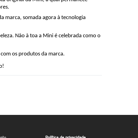
res.
 da marca, somada agora à tecnologia 
leza. Não à toa a Mini é celebrada como o 
 com os produtos da marca.
o!
nto
Política de privacidade