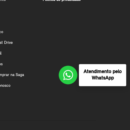
co
st Drive
l
os
Atendimento pelo
mprar na Saga
WhatsApp
onosco