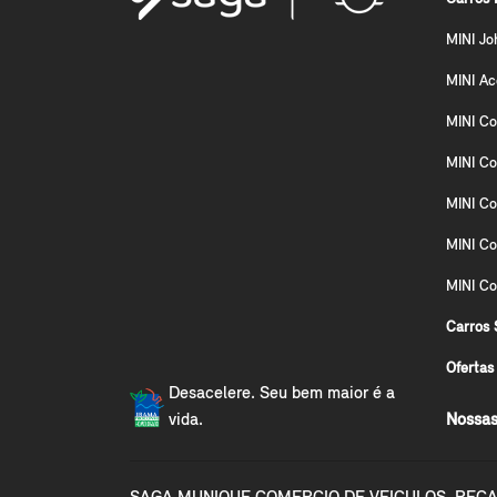
MINI Jo
MINI A
MINI Co
MINI Co
MINI Co
MINI C
MINI Co
Carros 
Ofertas
Desacelere. Seu bem maior é a
vida.
Nossas