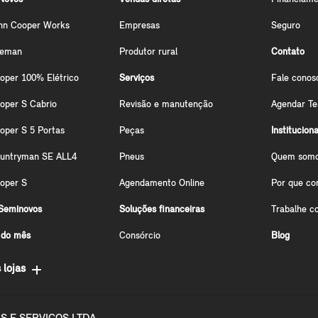
hn Cooper Works
Empresas
Seguro
ceman
Produtor rural
Contato
oper 100% Elétrico
Serviços
Fale conos
oper S Cabrio
Revisão e manutenção
Agendar Te
oper S 5 Portas
Peças
Instituciona
ountryman SE ALL4
Pneus
Quem som
oper S
Agendamento Online
Por que co
Seminovos
Soluções financeiras
Trabalhe c
 do mês
Consórcio
Blog
 lojas