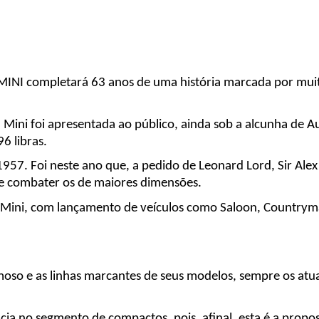
MINI completará 63 anos de uma história marcada por muita 
 Mini foi apresentada ao público, ainda sob a alcunha de Au
6 libras.
957. Foi neste ano que, a pedido de Leonard Lord, Sir Alex 
se combater os de maiores dimensões.
 Mini, com lançamento de veículos como Saloon, Countryman,
rmoso e as linhas marcantes de seus modelos, sempre os a
ia no segmento de compactos, pois, afinal, esta é a propos