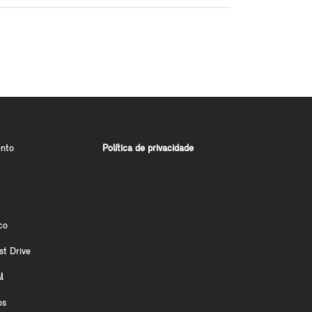
nto
Política de privacidade
co
st Drive
l
os