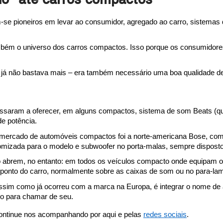
o” até carros compactos
-se pioneiros em levar ao consumidor, agregado ao carro, sistemas d
mbém o universo dos carros compactos. Isso porque os consumidore
a já não bastava mais – era também necessário uma boa qualidade d
passaram a oferecer, em alguns compactos, sistema de som Beats (qu
e potência.
mercado de automóveis compactos foi a norte-americana Bose, com s
tomizada para o modelo e subwoofer no porta-malas, sempre dispost
brem, no entanto: em todos os veículos compacto onde equipam os 
ponto do carro, normalmente sobre as caixas de som ou no para-lam
assim como já ocorreu com a marca na Europa, é integrar o nome de
rro para chamar de seu. 
ontinue nos acompanhando por aqui e pelas 
redes sociais
.