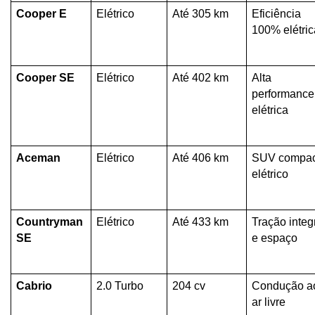
Cooper E
Elétrico
Até 305 km
Eficiência 
100% elétric
Cooper SE
Elétrico
Até 402 km
Alta 
performance 
elétrica
Aceman
Elétrico
Até 406 km
SUV compac
elétrico
Countryman 
Elétrico
Até 433 km
Tração integr
SE
e espaço
Cabrio
2.0 Turbo
204 cv
Condução ao
ar livre